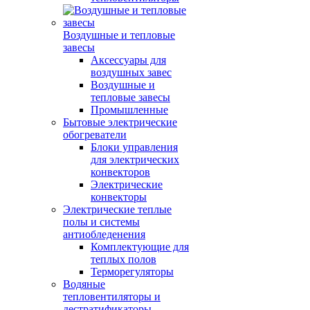
Воздушные и тепловые
завесы
Аксессуары для
воздушных завес
Воздушные и
тепловые завесы
Промышленные
Бытовые электрические
обогреватели
Блоки управления
для электрических
конвекторов
Электрические
конвекторы
Электрические теплые
полы и системы
антиобледенения
Комплектующие для
теплых полов
Терморегуляторы
Водяные
тепловентиляторы и
дестратификаторы