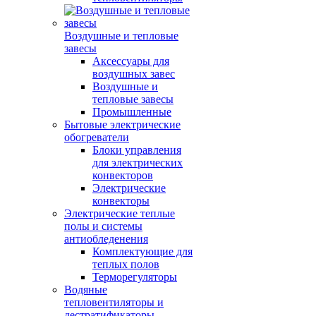
Воздушные и тепловые
завесы
Аксессуары для
воздушных завес
Воздушные и
тепловые завесы
Промышленные
Бытовые электрические
обогреватели
Блоки управления
для электрических
конвекторов
Электрические
конвекторы
Электрические теплые
полы и системы
антиобледенения
Комплектующие для
теплых полов
Терморегуляторы
Водяные
тепловентиляторы и
дестратификаторы