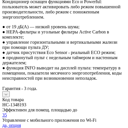
Кондиционер оснащен функциями Eco и Powerful:
пользователь может активировать либо режим повышенной
производительности, либо режим с пониженным
энергопотреблением.
● от 19 дБ(А) — низкий уровень шума;
● HEPA-фильтры и угольные фильтры Active Carbon в
комплекте;
● управление горизонтальными и вертикальными жалюзи
при помощи пульта ДУ;
● датчик присутствия Eco Sensor - реальный ECO режим;
● продвинутый пульт с недельным таймером и настенным
держателем;
● функция INFO выводит на дисплей пульта: температуру в
помещении, показатели месячного энергопотребления, коды
неисправностей при возникновении неполадок.
Гарантия - 3 года.
Код товара
НС-1348193
Эффективен для помещ. площадью до
35
Управление c мобильного приложения по Wi-Fi
да, опция