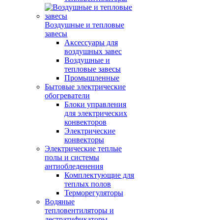
Воздушные и тепловые
завесы
Аксессуары для
воздушных завес
Воздушные и
тепловые завесы
Промышленные
Бытовые электрические
обогреватели
Блоки управления
для электрических
конвекторов
Электрические
конвекторы
Электрические теплые
полы и системы
антиобледенения
Комплектующие для
теплых полов
Терморегуляторы
Водяные
тепловентиляторы и
дестратификаторы