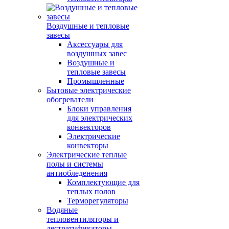
Воздушные и тепловые
завесы
Аксессуары для
воздушных завес
Воздушные и
тепловые завесы
Промышленные
Бытовые электрические
обогреватели
Блоки управления
для электрических
конвекторов
Электрические
конвекторы
Электрические теплые
полы и системы
антиобледенения
Комплектующие для
теплых полов
Терморегуляторы
Водяные
тепловентиляторы и
дестратификаторы