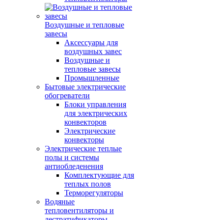
Воздушные и тепловые
завесы
Аксессуары для
воздушных завес
Воздушные и
тепловые завесы
Промышленные
Бытовые электрические
обогреватели
Блоки управления
для электрических
конвекторов
Электрические
конвекторы
Электрические теплые
полы и системы
антиобледенения
Комплектующие для
теплых полов
Терморегуляторы
Водяные
тепловентиляторы и
дестратификаторы