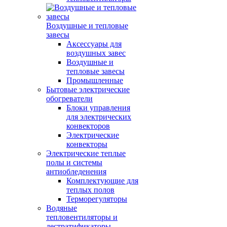
Воздушные и тепловые
завесы
Аксессуары для
воздушных завес
Воздушные и
тепловые завесы
Промышленные
Бытовые электрические
обогреватели
Блоки управления
для электрических
конвекторов
Электрические
конвекторы
Электрические теплые
полы и системы
антиобледенения
Комплектующие для
теплых полов
Терморегуляторы
Водяные
тепловентиляторы и
дестратификаторы