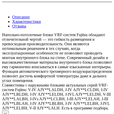
Описание
Характеристики
Отзывы
Напольно-потолочные блоки VRF-систем Fujitsu обладают
отличительной чертой — это гибкость размещения и
превосходная производительность. Они являются
оптимальным решением в тех случаях, когда
эксплуатационные особенности не позволяют проводить
монтаж внутреннего блока на стене. Современный дизайн и
высококачественные материалы внутреннего блока позволяют
ему гармонично вписываться в самые изысканные интерьеры.
Функция автоматического трехмерного воздухораспределения
позволит достичь комфортной температуры даже в дальних
углах помещения.
Совместимы с наружными блоками актуальных серий VRF-
систем Fujitsu: V-IV AJY**LALDH, J-IV AJY**LCLDH, J-IV
AJY**LBLDH, J-IV AJY**LELDH, J-IVL AJY**LELDH, V-III
AJY**LALBH, J-IVs AJY**LCLBH, J-III AJY**LELAH, J-III
AJY**LBLAH, J-IV AJY**LBLBH, J-IV AJY**LELBH, J-IVL
AJY**LELBH, V-II AJY**LALH. Есть в программе подбора.