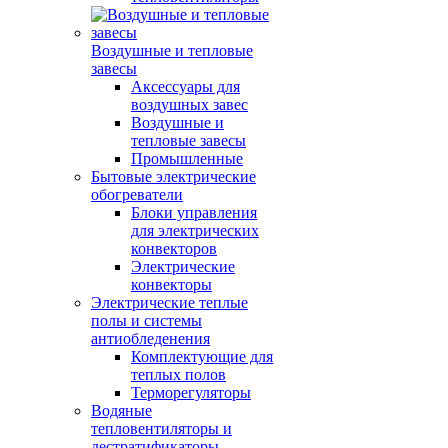
Воздушные и тепловые
завесы
Аксессуары для
воздушных завес
Воздушные и
тепловые завесы
Промышленные
Бытовые электрические
обогреватели
Блоки управления
для электрических
конвекторов
Электрические
конвекторы
Электрические теплые
полы и системы
антиобледенения
Комплектующие для
теплых полов
Терморегуляторы
Водяные
тепловентиляторы и
дестратификаторы