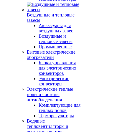
Воздушные и тепловые
завесы
Аксессуары для
воздушных завес
Воздушные и
тепловые завесы
Промышленные
Бытовые электрические
обогреватели
Блоки управления
для электрических
конвекторов
Электрические
конвекторы
Электрические теплые
полы и системы
антиобледенения
Комплектующие для
теплых полов
Терморегуляторы
Водяные
тепловентиляторы и
дестратификаторы