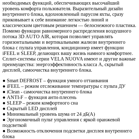
необходимых функций, обеспечивающих высочайший
уровень комфорта пользователя. Выразительный дизайн
внутреннего блока, вдохновленный парусом яхты, сразу
приковывает к себе внимание легкостью линий и
классическим цветовым решением — белоснежного пластика.
Помимо функции равномерного распределения воздушного
потока 3D AUTO AIR, которая позволяет управлять
горизонтальными и вертикальными жалюзи внутреннего
блока с пульта управления, кондиционер имеет функции
iFEEL и SLEEP, делающих вашу жизнь намного комфортнее.
Сплит-системы серии VELA NUOVA имеют и другие важные
преимущества: энергоэффективность класса А, скрытый
дисплей, самоочистка внутреннего блока.
● Smart DEFROST – функция умного оттаивания
● iFEEL – режим отслеживание температуры с пульта ДУ
● iClean - cамоочистка внутреннего блока
● ANTI-F – функция анти-плесень
● SLEEP – режим комфортного сна
● Скрытый LED дисплей
● Минимальный уровень шума от 24 дБ(А)
● Эргономичный пульт управления с яркой оранжевой
подсветкой
● Возможность отключения подсветки дисплея внутреннего
блока