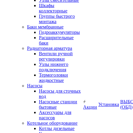
Узлы смесительные
Шкафы
коллекторные
Группы быстрого
монтажа
Баки мембранные
Гидроаккумуляторы
Расширительные
баки
Радиаторная арматура
Вентили ручной
регулировки
Узлы нижнего
подключения
Термоголовки
жидкостные
Насосы
Насосы для сточных
вод
Насосные станции
ВЫБ
Установка
бытовые
Акции
(ОБД)
Аксессуары для
насосов
Котельное оборудование
Котлы дизельные