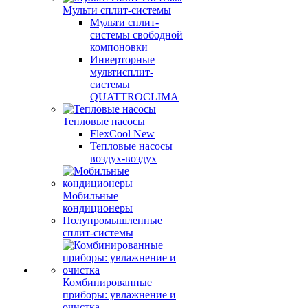
Мульти сплит-системы
Мульти сплит-
системы свободной
компоновки
Инверторные
мультисплит-
системы
QUATTROCLIMA
Тепловые насосы
FlexCool New
Тепловые насосы
воздух-воздух
Мобильные
кондиционеры
Полупромышленные
сплит-системы
Комбинированные
приборы: увлажнение и
очистка