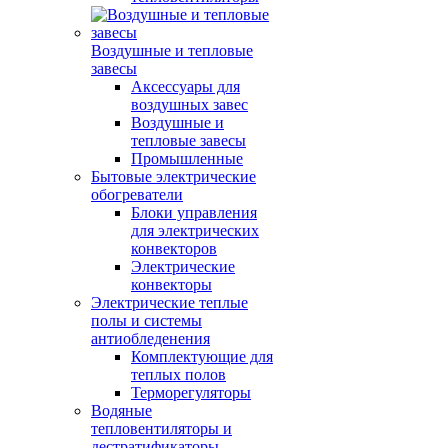
Воздушные и тепловые
завесы
Аксессуары для
воздушных завес
Воздушные и
тепловые завесы
Промышленные
Бытовые электрические
обогреватели
Блоки управления
для электрических
конвекторов
Электрические
конвекторы
Электрические теплые
полы и системы
антиобледенения
Комплектующие для
теплых полов
Терморегуляторы
Водяные
тепловентиляторы и
дестратификаторы