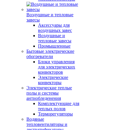
Воздушные и тепловые
завесы
Аксессуары для
воздушных завес
Воздушные и
тепловые завесы
Промышленные
Бытовые электрические
обогреватели
Блоки управления
для электрических
конвекторов
Электрические
конвекторы
Электрические теплые
полы и системы
антиобледенения
Комплектующие для
теплых полов
Терморегуляторы
Водяные
тепловентиляторы и
дестратификаторы