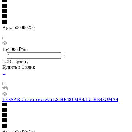
Арт.: b00380256
154 000
₽
/шт
В корзину
Купить в 1 клик
LESSAR Сплит-система LS-HE48TMA4/LU-HE48UMA4
Арт.: b00359730