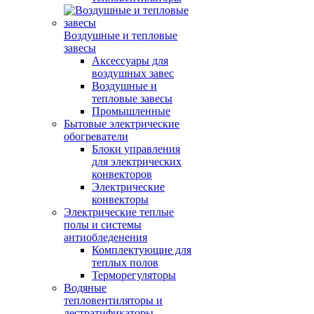
Воздушные и тепловые
завесы
Аксессуары для
воздушных завес
Воздушные и
тепловые завесы
Промышленные
Бытовые электрические
обогреватели
Блоки управления
для электрических
конвекторов
Электрические
конвекторы
Электрические теплые
полы и системы
антиобледенения
Комплектующие для
теплых полов
Терморегуляторы
Водяные
тепловентиляторы и
дестратификаторы