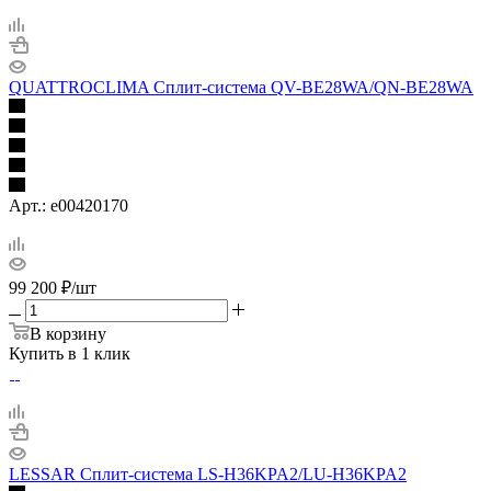
QUATTROCLIMA Сплит-система QV-BE28WA/QN-BE28WA
Арт.: e00420170
99 200
₽
/шт
В корзину
Купить в 1 клик
LESSAR Сплит-система LS-H36KPA2/LU-H36KPA2