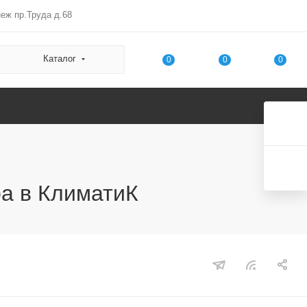
неж пр.Труда д.68
Каталог
0
0
0
ра в КлиматиК