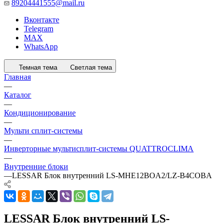
89204441555@mail.ru
Вконтакте
Telegram
MAX
WhatsApp
Темная тема
Светлая тема
Главная
—
Каталог
—
Кондиционирование
—
Мульти сплит-системы
—
Инверторные мультисплит-системы QUATTROCLIMA
—
Внутренние блоки
—
LESSAR Блок внутренний LS-MHE12BOA2/LZ-B4COBA
LESSAR Блок внутренний LS-