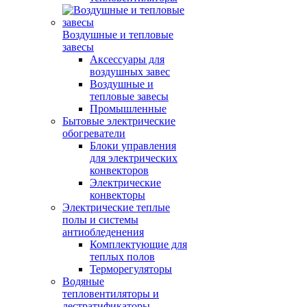
Воздушные и тепловые
завесы
Аксессуары для
воздушных завес
Воздушные и
тепловые завесы
Промышленные
Бытовые электрические
обогреватели
Блоки управления
для электрических
конвекторов
Электрические
конвекторы
Электрические теплые
полы и системы
антиобледенения
Комплектующие для
теплых полов
Терморегуляторы
Водяные
тепловентиляторы и
дестратификаторы