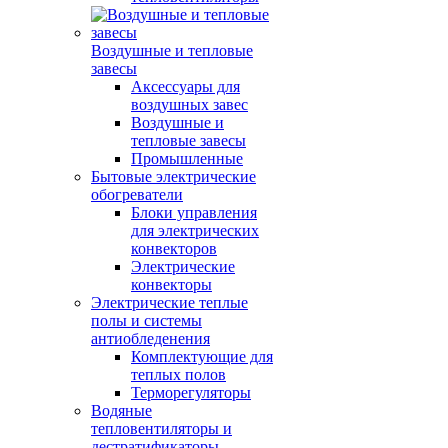
Воздушные и тепловые
завесы
Аксессуары для
воздушных завес
Воздушные и
тепловые завесы
Промышленные
Бытовые электрические
обогреватели
Блоки управления
для электрических
конвекторов
Электрические
конвекторы
Электрические теплые
полы и системы
антиобледенения
Комплектующие для
теплых полов
Терморегуляторы
Водяные
тепловентиляторы и
дестратификаторы