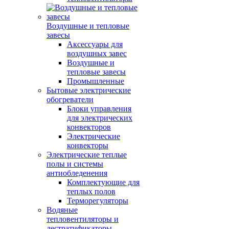
Воздушные и тепловые
завесы
Аксессуары для
воздушных завес
Воздушные и
тепловые завесы
Промышленные
Бытовые электрические
обогреватели
Блоки управления
для электрических
конвекторов
Электрические
конвекторы
Электрические теплые
полы и системы
антиобледенения
Комплектующие для
теплых полов
Терморегуляторы
Водяные
тепловентиляторы и
дестратификаторы