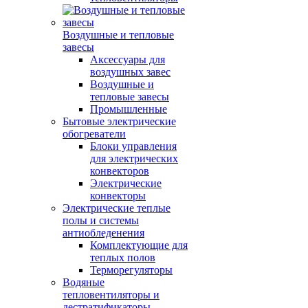
Воздушные и тепловые
завесы
Аксессуары для
воздушных завес
Воздушные и
тепловые завесы
Промышленные
Бытовые электрические
обогреватели
Блоки управления
для электрических
конвекторов
Электрические
конвекторы
Электрические теплые
полы и системы
антиобледенения
Комплектующие для
теплых полов
Терморегуляторы
Водяные
тепловентиляторы и
дестратификаторы