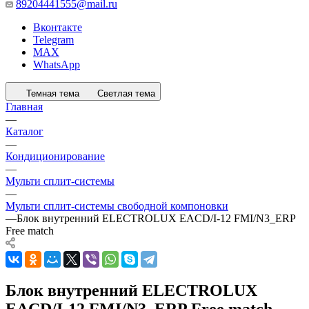
89204441555@mail.ru
Вконтакте
Telegram
MAX
WhatsApp
Темная тема
Светлая тема
Главная
—
Каталог
—
Кондиционирование
—
Мульти сплит-системы
—
Мульти сплит-системы свободной компоновки
—
Блок внутренний ELECTROLUX EACD/I-12 FMI/N3_ERP
Free match
Блок внутренний ELECTROLUX
EACD/I-12 FMI/N3_ERP Free match