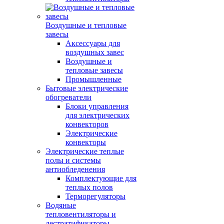
Воздушные и тепловые
завесы
Аксессуары для
воздушных завес
Воздушные и
тепловые завесы
Промышленные
Бытовые электрические
обогреватели
Блоки управления
для электрических
конвекторов
Электрические
конвекторы
Электрические теплые
полы и системы
антиобледенения
Комплектующие для
теплых полов
Терморегуляторы
Водяные
тепловентиляторы и
дестратификаторы