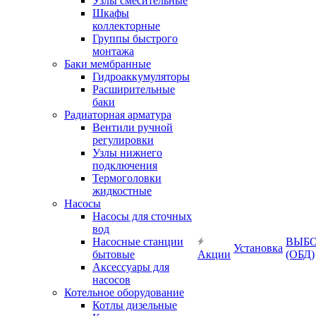
Узлы смесительные
Шкафы
коллекторные
Группы быстрого
монтажа
Баки мембранные
Гидроаккумуляторы
Расширительные
баки
Радиаторная арматура
Вентили ручной
регулировки
Узлы нижнего
подключения
Термоголовки
жидкостные
Насосы
Насосы для сточных
вод
Насосные станции
ВЫБ
Установка
бытовые
Акции
(ОБД)
Аксессуары для
насосов
Котельное оборудование
Котлы дизельные