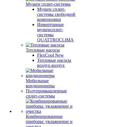
Мульти сплит-системы
Мульти сплит-
системы свободной
компоновки
Инверторные
мультисплит-
системы
QUATTROCLIMA
Тепловые насосы
FlexCool New
Тепловые насосы
воздух-воздух
Мобильные
кондиционеры
Полупромышленные
сплит-системы
Комбинированные
приборы: увлажнение и
очистка