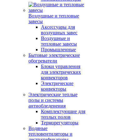
Воздушные и тепловые
завесы
Аксессуары для
воздушных завес
Воздушные и
тепловые завесы
Промышленные
Бытовые электрические
обогреватели
Блоки управления
для электрических
конвекторов
Электрические
конвекторы
Электрические теплые
полы и системы
антиобледенения
Комплектующие для
теплых полов
Терморегуляторы
Водяные
тепловентиляторы и
дестратификаторы