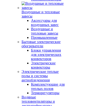
Воздушные и тепловые
завесы
Аксессуары для
воздушных завес
Воздушные и
тепловые завесы
Промышленные
Бытовые электрические
обогреватели
Блоки управления
для электрических
конвекторов
Электрические
конвекторы
Электрические теплые
полы и системы
антиобледенения
Комплектующие для
теплых полов
Терморегуляторы
Водяные
тепловентиляторы и
дестратификаторы