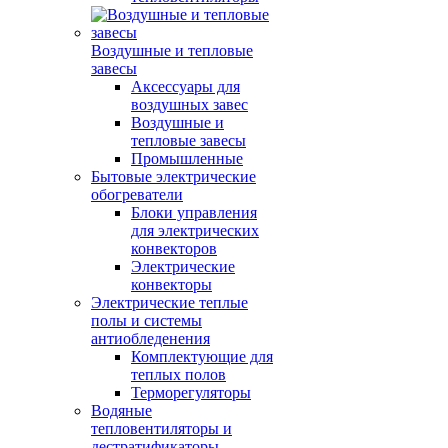
Воздушные и тепловые
завесы
Аксессуары для
воздушных завес
Воздушные и
тепловые завесы
Промышленные
Бытовые электрические
обогреватели
Блоки управления
для электрических
конвекторов
Электрические
конвекторы
Электрические теплые
полы и системы
антиобледенения
Комплектующие для
теплых полов
Терморегуляторы
Водяные
тепловентиляторы и
дестратификаторы