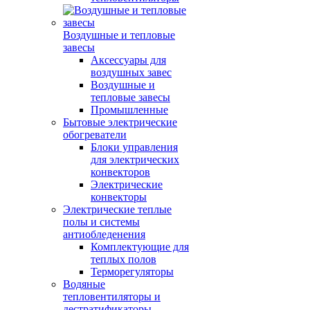
Воздушные и тепловые
завесы
Аксессуары для
воздушных завес
Воздушные и
тепловые завесы
Промышленные
Бытовые электрические
обогреватели
Блоки управления
для электрических
конвекторов
Электрические
конвекторы
Электрические теплые
полы и системы
антиобледенения
Комплектующие для
теплых полов
Терморегуляторы
Водяные
тепловентиляторы и
дестратификаторы