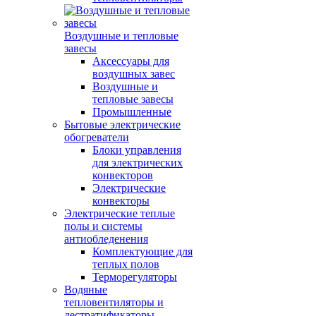
Воздушные и тепловые
завесы
Аксессуары для
воздушных завес
Воздушные и
тепловые завесы
Промышленные
Бытовые электрические
обогреватели
Блоки управления
для электрических
конвекторов
Электрические
конвекторы
Электрические теплые
полы и системы
антиобледенения
Комплектующие для
теплых полов
Терморегуляторы
Водяные
тепловентиляторы и
дестратификаторы