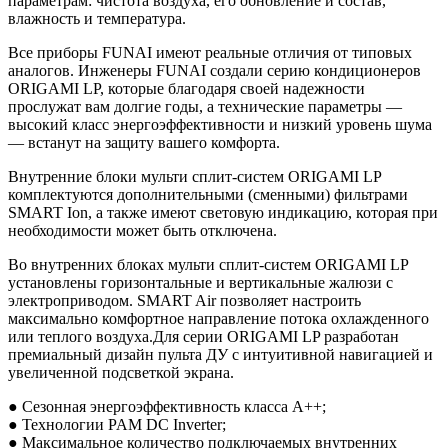
параметрам: чистота воздуха, его обновление и состав,
влажность и температура.
Все приборы FUNAI имеют реальные отличия от типовых
аналогов. Инженеры FUNAI создали серию кондиционеров
ORIGAMI LP, которые благодаря своей надежности
прослужат вам долгие годы, а технические параметры —
высокий класс энергоэффективности и низкий уровень шума
— встанут на защиту вашего комфорта.
Внутренние блоки мульти сплит-систем ORIGAMI LP
комплектуются дополнительными (сменными) фильтрами
SMART Ion, а также имеют световую индикацию, которая при
необходимости может быть отключена.
Во внутренних блоках мульти сплит-систем ORIGAMI LP
установлены горизонтальные и вертикальные жалюзи с
электроприводом. SMART Air позволяет настроить
максимально комфортное направление потока охлажденного
или теплого воздуха.Для серии ORIGAMI LP разработан
премиальный дизайн пульта ДУ с интуитивной навигацией и
увеличенной подсветкой экрана.
● Сезонная энергоэффективность класса А++;
● Технологии PAM DC Inverter;
● Максимальное количество подключаемых внутренних