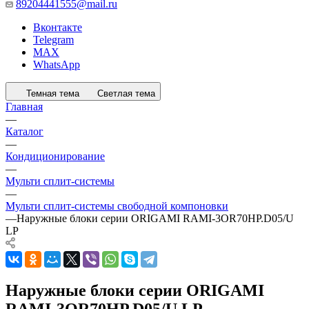
89204441555@mail.ru
Вконтакте
Telegram
MAX
WhatsApp
Темная тема
Светлая тема
Главная
—
Каталог
—
Кондиционирование
—
Мульти сплит-системы
—
Мульти сплит-системы свободной компоновки
—
Наружные блоки серии ORIGAMI RAMI-3OR70HP.D05/U
LP
Наружные блоки серии ORIGAMI
RAMI-3OR70HP.D05/U LP