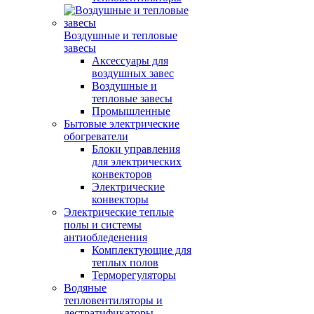
Воздушные и тепловые
завесы
Аксессуары для
воздушных завес
Воздушные и
тепловые завесы
Промышленные
Бытовые электрические
обогреватели
Блоки управления
для электрических
конвекторов
Электрические
конвекторы
Электрические теплые
полы и системы
антиобледенения
Комплектующие для
теплых полов
Терморегуляторы
Водяные
тепловентиляторы и
дестратификаторы