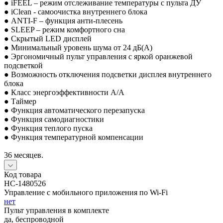
● iFEEL – режим отслеживание температуры с пульта ДУ
● iClean - cамоочистка внутреннего блока
● ANTI-F – функция анти-плесень
● SLEEP – режим комфортного сна
● Скрытый LED дисплей
● Минимальный уровень шума от 24 дБ(А)
● Эргономичный пульт управления с яркой оранжевой
подсветкой
● Возможность отключения подсветки дисплея внутреннего
блока
● Класс энергоэффективности A/A
● Таймер
● Функция автоматического перезапуска
● Функция самодиагностики
● Функция теплого пуска
● Функция температурной компенсации
36 месяцев.
Код товара
НС-1480526
Управление c мобильного приложения по Wi-Fi
нет
Пульт управления в комплекте
да, беспроводной