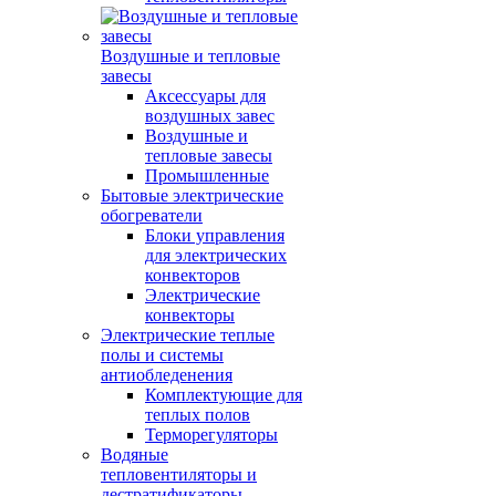
Воздушные и тепловые
завесы
Аксессуары для
воздушных завес
Воздушные и
тепловые завесы
Промышленные
Бытовые электрические
обогреватели
Блоки управления
для электрических
конвекторов
Электрические
конвекторы
Электрические теплые
полы и системы
антиобледенения
Комплектующие для
теплых полов
Терморегуляторы
Водяные
тепловентиляторы и
дестратификаторы