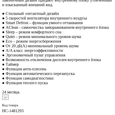
лаконичный дизайн придают внутреннему блоку утонченный
и изысканный внешний вид.
● Стильный элегантный дизайн
● 5 скоростей вентилятора внутреннего воздуха
● Smart Defrost – функция умного оттаивания
● AClean - cамоочистка замораживанием внутреннего блока
● Sleep – режим комфортного сна
● Quiet – режим минимального уровня шума
● Eco – режим энергосбережения
● От 20 дБ(А) минимальный уровень шума
● A/A класс энергоэффективности
● Эргономичный пульт управления
● Возможность отключения дисплея внутреннего блока
● Таймер
● Функция анти-плесень
● Функция автоматического перезапуска
● Функция самодиагностики
● Функция теплого пуска
24 месяца.
Код товара
НС-1481293