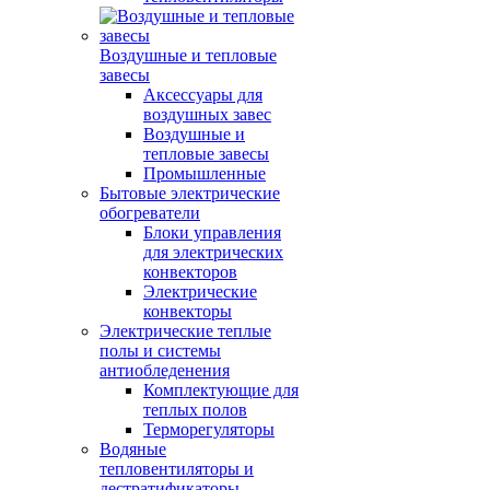
Воздушные и тепловые
завесы
Аксессуары для
воздушных завес
Воздушные и
тепловые завесы
Промышленные
Бытовые электрические
обогреватели
Блоки управления
для электрических
конвекторов
Электрические
конвекторы
Электрические теплые
полы и системы
антиобледенения
Комплектующие для
теплых полов
Терморегуляторы
Водяные
тепловентиляторы и
дестратификаторы