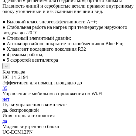
идеальным решением для создания комфортного климата.
Плавность линий и серебристые детали придают внутреннему
блоку утонченный и изысканный внешний вид.
● Высокий класс энергоэффективности A++;
● Стабильная работа на нагрев при температуре наружного
воздуха до -20 °C
● Стильный элегантный дизайн;
● Антикоррозийное покрытие теплообменников Blue Fin;
● Хладагент последнего поколения R32
● 4 режима работы;
● 5 скоростей вентилятора
Код товара
НС-1412194
Эффективен для помещ. площадью до
35
Управление c мобильного приложения по Wi-Fi
нет
Пульт управления в комплекте
да, беспроводной
Инверторная технология
да
Модель внутреннего блока
UC-ECM12PN