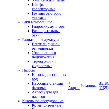
Узлы смесительные
Шкафы
коллекторные
Группы быстрого
монтажа
Баки мембранные
Гидроаккумуляторы
Расширительные
баки
Радиаторная арматура
Вентили ручной
регулировки
Узлы нижнего
подключения
Термоголовки
жидкостные
Насосы
Насосы для сточных
вод
Насосные станции
ВЫБ
Установка
бытовые
Акции
(ОБД)
Аксессуары для
насосов
Котельное оборудование
Котлы дизельные