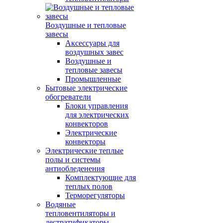
Воздушные и тепловые
завесы
Аксессуары для
воздушных завес
Воздушные и
тепловые завесы
Промышленные
Бытовые электрические
обогреватели
Блоки управления
для электрических
конвекторов
Электрические
конвекторы
Электрические теплые
полы и системы
антиобледенения
Комплектующие для
теплых полов
Терморегуляторы
Водяные
тепловентиляторы и
дестратификаторы