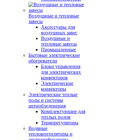
Воздушные и тепловые
завесы
Аксессуары для
воздушных завес
Воздушные и
тепловые завесы
Промышленные
Бытовые электрические
обогреватели
Блоки управления
для электрических
конвекторов
Электрические
конвекторы
Электрические теплые
полы и системы
антиобледенения
Комплектующие для
теплых полов
Терморегуляторы
Водяные
тепловентиляторы и
дестратификаторы