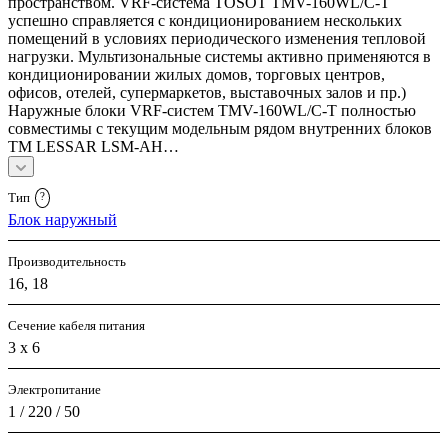
пространством. VRF-система TOSOT TMV-160WL/C-T
успешно справляется с кондиционированием нескольких
помещений в условиях периодического изменения тепловой
нагрузки. Мультизональные системы активно применяются в
кондиционировании жилых домов, торговых центров,
офисов, отелей, супермаркетов, выставочных залов и пр.)
Наружные блоки VRF-систем TMV-160WL/C-T полностью
совместимы с текущим модельным рядом внутренних блоков
TM LESSAR LSM-AH…
Тип
?
Блок наружный
Производительность
16, 18
Сечение кабеля питания
3 х 6
Электропитание
1 / 220 / 50