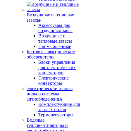
Воздушные и тепловые
завесы
Аксессуары для
воздушных завес
Воздушные и
тепловые завесы
Промышленные
Бытовые электрические
обогреватели
Блоки управления
для электрических
конвекторов
Электрические
конвекторы
Электрические теплые
полы и системы
антиобледенения
Комплектующие для
теплых полов
Терморегуляторы
Водяные
тепловентиляторы и
дестратификаторы