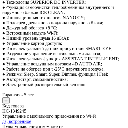
● Технология SUPERIOR DC INVERTER;
● Функция самоочистки теплообменника внутреннего и
наружного блоков ICE CLEAN;
● Инновационная технология NANOE™;
● Подогрев дренажного поддона наружного блока;
● Дежурный обогрев +8 °С;
● Встроенный модуль Wi-Fi;
● Низкий уровень шума 16 дБ(А);
● Управление картой доступа;
● Интеллектуальный датчик присутствия SMART EYE;
● Раздельное управление вертикальными жалюзи;
● Интеллектуальная функция ASSISTANT INTELLIGENT;
● Управление воздушным потоком 4D AUTO AIR;
● Работа на обогрев при t -25°С наружного воздуха;
● Режимы Sleep, Smart, Super, Dimmer, функция I Feel;
● Авторестарт, самодиагностика;
● Электронный расширительный вентиль
Гарантия - 5 лет.
Код товара
НС-1349245
Управление c мобильного приложения по Wi-Fi
да, встроенное
Пульт управления в комплекте