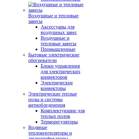
Воздушные и тепловые
завесы
Аксессуары для
воздушных завес
Воздушные и
тепловые завесы
Промышленные
Бытовые электрические
обогреватели
Блоки управления
для электрических
конвекторов
Электрические
конвекторы
Электрические теплые
полы и системы
антиобледенения
Комплектующие для
теплых полов
Терморегуляторы
Водяные
тепловентиляторы и
дестратификаторы