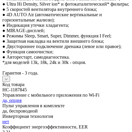
● Ultra Hi Density, Silver ion* и фотокаталитический* фильтры;
● 5 скоростей вентилятора внутреннего блока;
● 4D AUTO Air (автоматические вертикальные и
горизонтальные жалюзи);
● Индикация утечки хладагента;
● MIRAGE-дисплей;
● Режимы Sleep, Smart, Super, Dimmer, функция I Feel;
● Защитная накладка на вентили внешнего блока;
● Двустороннее подключение дренажа (левое или правое);
● Функция самоочистки;
● Авторестарт, самодиагностика.
*для моделей 13k, 18k, 24k и 30k - опция.
Гарантия - 3 года.
Код товара
НС-1187845
Управление c мобильного приложения по Wi-Fi
да, опция
Пульт управления в комплекте
да, беспроводной
Инверторная технология
нет
Коэффициент энергоэффективности, EER