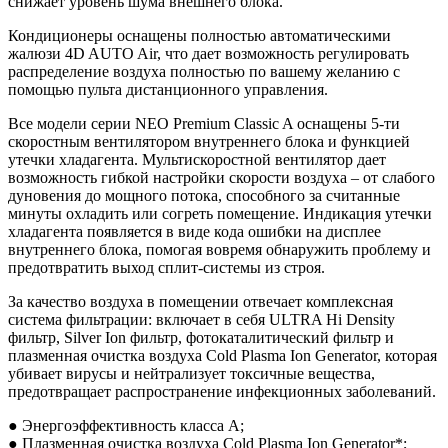
снижает уровень шума внешнего блока.
Кондиционеры оснащены полностью автоматическими
жалюзи 4D AUTO Air, что дает возможность регулировать
распределение воздуха полностью по вашему желанию с
помощью пульта дистанционного управления.
Все модели серии NEO Premium Classic A оснащены 5-ти
скоростным вентилятором внутреннего блока и функцией
утечки хладагента. Мультискоростной вентилятор дает
возможность гибкой настройки скорости воздуха – от слабого
дуновения до мощного потока, способного за считанные
минуты охладить или согреть помещение. Индикация утечки
хладагента появляется в виде кода ошибки на дисплее
внутреннего блока, помогая вовремя обнаружить проблему и
предотвратить выход сплит-системы из строя.
За качество воздуха в помещении отвечает комплексная
система фильтрации: включает в себя ULTRA Hi Density
фильтр, Silver Ion фильтр, фотокаталитический фильтр и
плазменная очистка воздуха Cold Plasma Ion Generator, которая
убивает вирусы и нейтрализует токсичные вещества,
предотвращает распространение инфекционных заболеваний.
● Энергоэффективность класса А;
● Плазменная очистка воздуха Cold Plasma Ion Generator*;