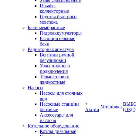
Узлы смесительные
Шкафы
коллекторные
Группы быстрого
монтажа
Баки мембранные
Гидроаккумуляторы
Расширительные
баки
Радиаторная арматура
Вентили ручной
регулировки
Узлы нижнего
подключения
Термоголовки
жидкостные
Насосы
Насосы для сточных
вод
Насосные станции
ВЫБ
Установка
бытовые
Акции
(ОБД)
Аксессуары для
насосов
Котельное оборудование
Котлы дизельные