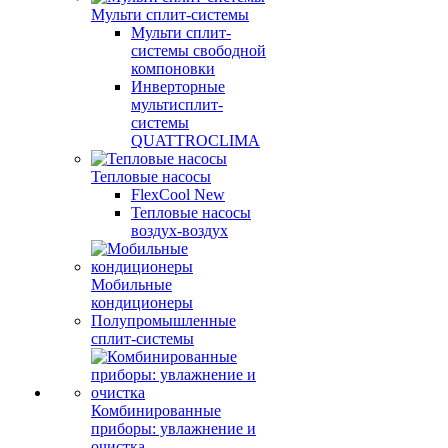
Мульти сплит-системы
Мульти сплит-
системы свободной
компоновки
Инверторные
мультисплит-
системы
QUATTROCLIMA
Тепловые насосы
FlexCool New
Тепловые насосы
воздух-воздух
Мобильные
кондиционеры
Полупромышленные
сплит-системы
Комбинированные
приборы: увлажнение и
очистка