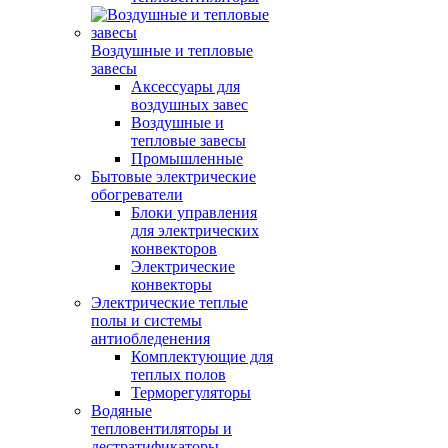
Воздушные и тепловые
завесы
Аксессуары для
воздушных завес
Воздушные и
тепловые завесы
Промышленные
Бытовые электрические
обогреватели
Блоки управления
для электрических
конвекторов
Электрические
конвекторы
Электрические теплые
полы и системы
антиобледенения
Комплектующие для
теплых полов
Терморегуляторы
Водяные
тепловентиляторы и
дестратификаторы