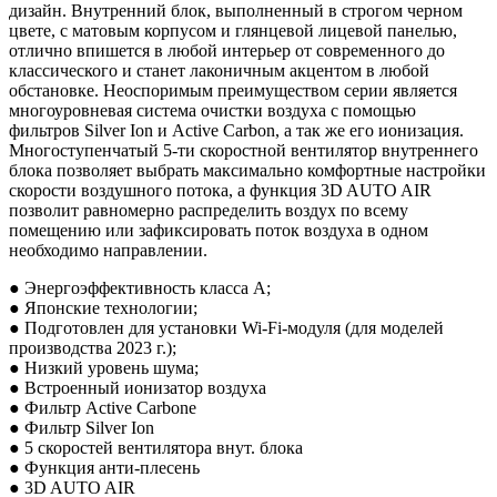
дизайн. Внутренний блок, выполненный в строгом черном
цвете, с матовым корпусом и глянцевой лицевой панелью,
отлично впишется в любой интерьер от современного до
классического и станет лаконичным акцентом в любой
обстановке. Неоспоримым преимуществом серии является
многоуровневая система очистки воздуха с помощью
фильтров Silver Ion и Active Carbon, а так же его ионизация.
Многоступенчатый 5-ти скоростной вентилятор внутреннего
блока позволяет выбрать максимально комфортные настройки
скорости воздушного потока, а функция 3D AUTO AIR
позволит равномерно распределить воздух по всему
помещению или зафиксировать поток воздуха в одном
необходимо направлении.
● Энергоэффективность класса А;
● Японские технологии;
● Подготовлен для установки Wi-Fi-модуля (для моделей
производства 2023 г.);
● Низкий уровень шума;
● Встроенный ионизатор воздуха
● Фильтр Active Carbone
● Фильтр Silver Ion
● 5 скоростей вентилятора внут. блока
● Функция анти-плесень
● 3D AUTO AIR