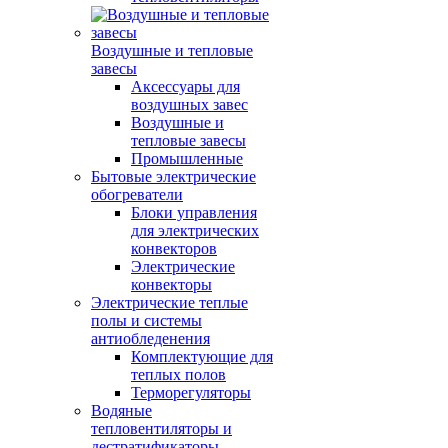
Воздушные и тепловые
завесы
Аксессуары для
воздушных завес
Воздушные и
тепловые завесы
Промышленные
Бытовые электрические
обогреватели
Блоки управления
для электрических
конвекторов
Электрические
конвекторы
Электрические теплые
полы и системы
антиобледенения
Комплектующие для
теплых полов
Терморегуляторы
Водяные
тепловентиляторы и
дестратификаторы